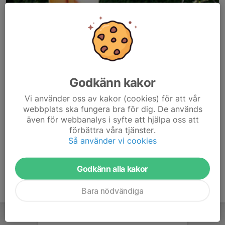
Godkänn kakor
Här hamnar automatiskt de senaste nyheterna på hemsidan. För
Vi använder oss av kakor (cookies) för att vår
att kunna börja administrera hemsidan loggar du in högst upp till
webbplats ska fungera bra för dig. De används
höger.
även för webbanalys i syfte att hjälpa oss att
förbättra våra tjänster.
/Svenskalag.se
Så använder vi cookies
Godkänn alla kakor
Bara nödvändiga