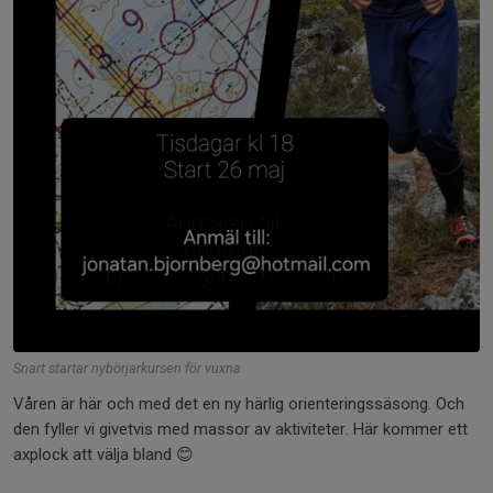
Snart startar nybörjarkursen för vuxna
Våren är här och med det en ny härlig orienteringssäsong. Och
den fyller vi givetvis med massor av aktiviteter. Här kommer ett
axplock att välja bland 😊