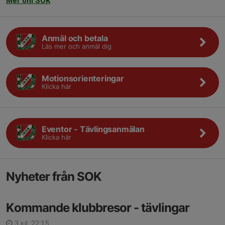
Mer om SOK
Anmäl och betala
Läs mer och anmäl dig
Motionsorienteringar
Klicka här
Eventor - Tävlingsanmälan
Klicka här
Nyheter från SOK
Kommande klubbresor - tävlingar
3 jul, 22:15