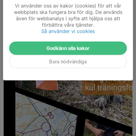
Läs mer
Vi använder oss av kakor (cookies) för att vår
webbplats ska fungera bra för dig. De används
även för webbanalys i syfte att hjälpa oss att
Nu rivstartar vi säsongen
förbättra våra tjänster.
Så använder vi cookies
3 maj, 16:00
Godkänn alla kakor
Bara nödvändiga