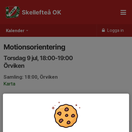
Skellefteå OK
Logga in
Kalender
Motionsorientering
Torsdag 9 jul, 18:00-19:00
Örviken
Samling: 18:00, Örviken
Karta