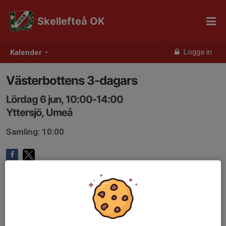
Skellefteå OK
Logga in
Kalender
Västerbottens 3-dagars
Lördag 6 jun, 10:00-14:00
Yttersjö, Umeå
Samling: 10:00