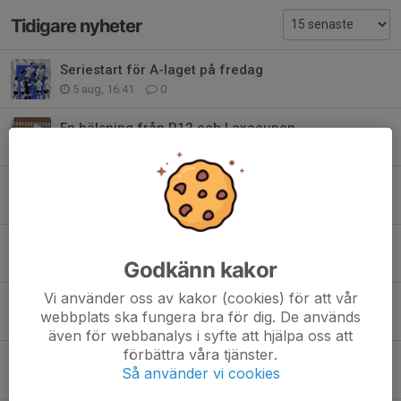
Tidigare nyheter
Seriestart för A-laget på fredag
5 aug, 16:41
0
En hälsning från P12 och Laxacupen
26 jul, 18:17
1
Sommarhälsning från SIF
18 jun, 11:30
1
Seger för A-laget mot Rössjöholm
17 jun, 21:46
0
Godkänn kakor
Vi använder oss av kakor (cookies) för att vår
Vinst i toppmötet mot Förslöv
webbplats ska fungera bra för dig. De används
11 jun, 21:55
0
även för webbanalys i syfte att hjälpa oss att
förbättra våra tjänster.
Hemmamatch för Herrlaget mot Förslöv tor 11.6 kl 19.00
Så använder vi cookies
10 jun, 21:28
0