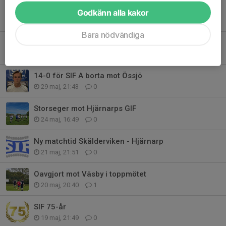
Pro Camp nästa vecka - sista chansen att anmäla sig!
Godkänn alla kakor
10 jun, 21:08
1
Bara nödvändiga
Oavgjort mot Västra Karup
3 jun, 21:32
0
14-0 för SIF A borta mot Össjö
29 maj, 21:43
0
Storseger mot Hjärnarps GIF
24 maj, 16:49
0
Ny matchtid Skälderviken - Hjärnarp
21 maj, 21:51
0
Oavgjort mot Väsby i toppmötet
20 maj, 20:40
1
SIF 75-år
19 maj, 21:49
0