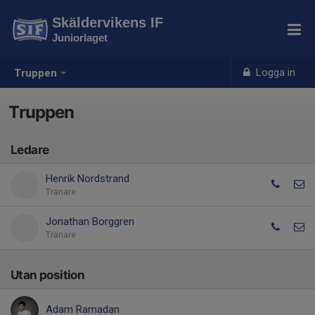
Skäldervikens IF
Juniorlaget
Logga in
Truppen
Truppen
Ledare
Henrik Nordstrand
Tränare
Jonathan Borggren
Tränare
Utan position
Adam Ramadan