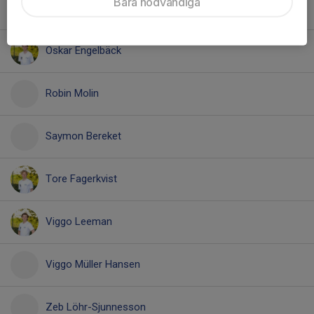
Bara nödvändiga
Måns Borgcrantz
Oskar Engelbäck
Robin Molin
Saymon Bereket
Tore Fagerkvist
Viggo Leeman
Viggo Müller Hansen
Zeb Löhr-Sjunnesson