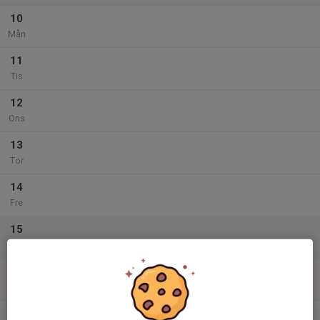
10
Mån
11
Tis
12
Ons
13
Tor
14
Fre
15
Lör
16
Sön
v.34