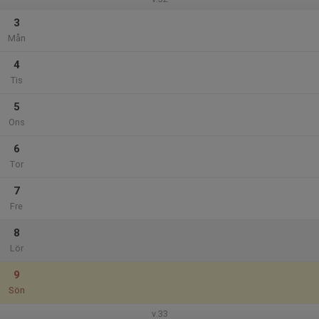
3
Mån
4
Tis
5
Ons
6
Tor
7
Fre
8
Lör
9
Sön
v.33