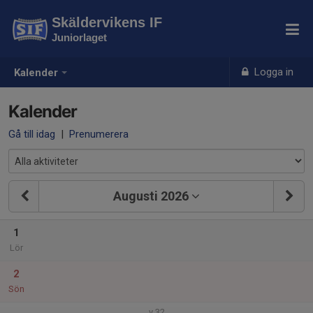
Skäldervikens IF
Juniorlaget
Logga in
Kalender
Kalender
Gå till idag
|
Prenumerera
Augusti 2026
1
Lör
2
Sön
v.32