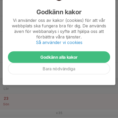
17
Godkänn kakor
Mån
Vi använder oss av kakor (cookies) för att vår
18
webbplats ska fungera bra för dig. De används
Tis
även för webbanalys i syfte att hjälpa oss att
19
förbättra våra tjänster.
Så använder vi cookies
Ons
20
Godkänn alla kakor
Tor
21
Bara nödvändiga
Fre
22
Lör
23
Sön
v.35