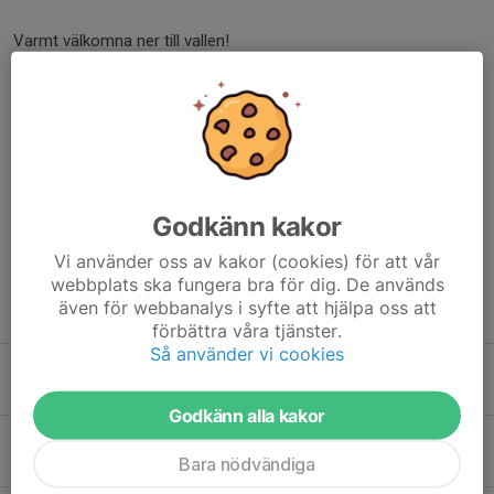
Varmt välkomna ner till vallen!
Dela nyhet
Kommentarer
Godkänn kakor
Vi använder oss av kakor (cookies) för att vår
webbplats ska fungera bra för dig. De används
även för webbanalys i syfte att hjälpa oss att
Tidigare nyheter
förbättra våra tjänster.
Så använder vi cookies
Sjuntorps IF genom tiderna
10 apr, 21:23
0
Godkänn alla kakor
Stötta Sjuntorps IF med metallskrot
Bara nödvändiga
23 mar, 16:14
0