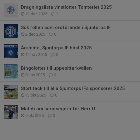
Dragningslista vinstlotter Tomteriet 2025
12 dec 2025
2
Sök rollen som ordförande i Sjuntorps IF
2 dec 2025
0
Årsmöte, Sjuntorps IF höst 2025
12 nov 2025
0
Bingolotter till uppesittarkvällen
8 nov 2025
0
Stort tack till alla Sjuntorps IFs sponsorer 2025
13 okt 2025
0
Match om seriesegern för Herr U
9 okt 2025
0