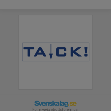
För
smarta
idrottsföreningar