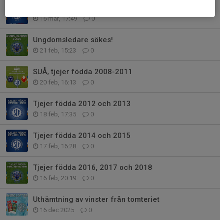
Årsmöte vår Sjuntorps IF 2026
16 mar, 17:49
0
Ungdomsledare sökes!
21 feb, 15:23
0
SUÅ, tjejer födda 2008-2011
20 feb, 16:13
0
Tjejer födda 2012 och 2013
18 feb, 17:35
0
Tjejer födda 2014 och 2015
17 feb, 16:28
0
Tjejer födda 2016, 2017 och 2018
16 feb, 20:19
0
Uthämtning av vinster från tomteriet
16 dec 2025
0