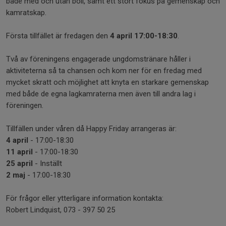
både med och utan boll, samt ett stort fokus på gemenskap och
kamratskap.
Första tillfället är fredagen den
4 april 17:00-18:30
.
Två av föreningens engagerade ungdomstränare håller i
aktiviteterna så ta chansen och kom ner för en fredag med
mycket skratt och möjlighet att knyta en starkare gemenskap
med både de egna lagkamraterna men även till andra lag i
föreningen.
Tillfällen under våren då Happy Friday arrangeras är:
4 april
- 17:00-18:30
11 april
- 17:00-18:30
25 april
- Inställt
2 maj
- 17:00-18:30
För frågor eller ytterligare information kontakta:
Robert Lindquist, 073 - 397 50 25