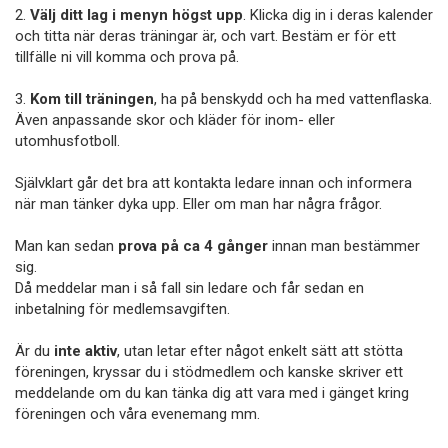
2.
Välj ditt lag i menyn högst upp
. Klicka dig in i deras kalender
och titta när deras träningar är, och vart. Bestäm er för ett
tillfälle ni vill komma och prova på.
3.
Kom till träningen
, ha på benskydd och ha med vattenflaska.
Även anpassande skor och kläder för inom- eller
utomhusfotboll.
Självklart går det bra att kontakta ledare innan och informera
när man tänker dyka upp. Eller om man har några frågor.
Man kan sedan
prova på ca 4 gånger
innan man bestämmer
sig.
Då meddelar man i så fall sin ledare och får sedan en
inbetalning för medlemsavgiften.
Är du
inte aktiv
, utan letar efter något enkelt sätt att stötta
föreningen, kryssar du i stödmedlem och kanske skriver ett
meddelande om du kan tänka dig att vara med i gänget kring
föreningen och våra evenemang mm.