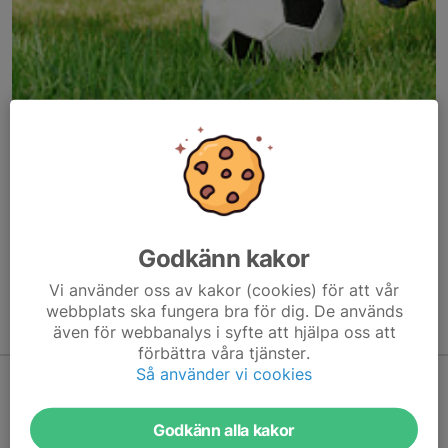
Här hamnar automatiskt de senaste nyheterna på hemsidan. För
att kunna börja administrera hemsidan loggar du in högst upp till
höger.
Godkänn kakor
/Svenskalag.se
Vi använder oss av kakor (cookies) för att vår
webbplats ska fungera bra för dig. De används
även för webbanalys i syfte att hjälpa oss att
Kommande aktiviteter
förbättra våra tjänster.
Så använder vi cookies
Inga aktiviteter inbokade
Godkänn alla kakor