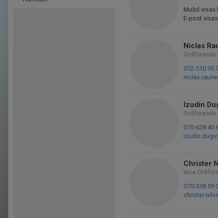
Mobil visas 
E-post visas
Niclas Ra
Ordförande 
072-510 95 
niclas.raun
Izudin Du
Ordförande
070-628 40 
izudin.dugi
Christer 
Vice Ordför
070-338 59 
christer.ni