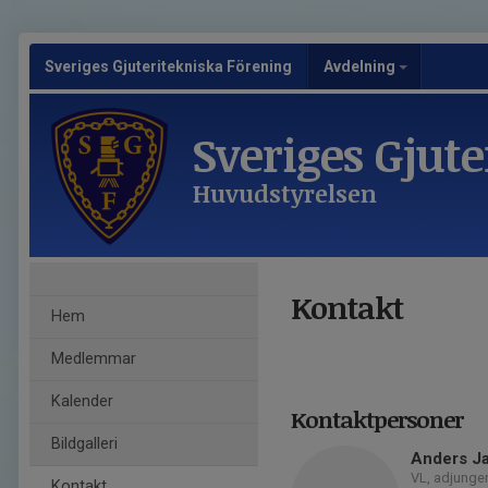
Sveriges Gjuteritekniska Förening
Avdelning
Sveriges Gjut
Huvudstyrelsen
Kontakt
Hem
Medlemmar
Kalender
Kontaktpersoner
Bildgalleri
Anders J
VL, adjunge
Kontakt