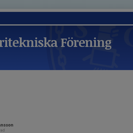
eritekniska Förening
ansson
rad