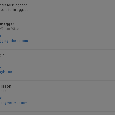
bara för inloggade
 bara för inloggade
unegger
Vänern-Vättern
00
egger@sibelco.com
gic
66
c@lnu.se
Nilsson
ande
00
lsson@vesuvius.com