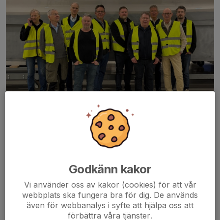
Intresserade besökare
REPORTAGE SGF NORDÖSTRA AVDELNINGEN.
Godkänn kakor
ÅRSMÖTE 26-03-26 VID SÅSTAHOLMS HERRGÅRD &
KONFERENS, TÄBY.
Vi använder oss av kakor (cookies) för att vår
webbplats ska fungera bra för dig. De används
12 medlemmar hade infunnit sig denna dag. Mötet inleddes med
även för webbanalys i syfte att hjälpa oss att
gemensamt kaffe och kaka.
förbättra våra tjänster.