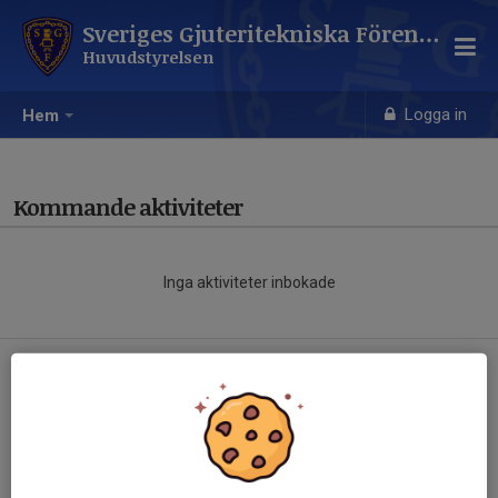
Sveriges Gjuteritekniska Förening
Huvudstyrelsen
Logga in
Hem
Kommande aktiviteter
Inga aktiviteter inbokade
Hela kalendern