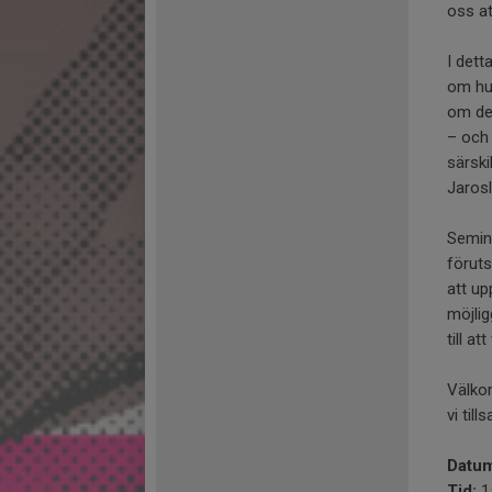
oss a
I det
om hur
om det
– och 
särski
Jarosl
Semina
förut
att up
möjlig
till a
Välkom
vi til
Datum
Tid:
1