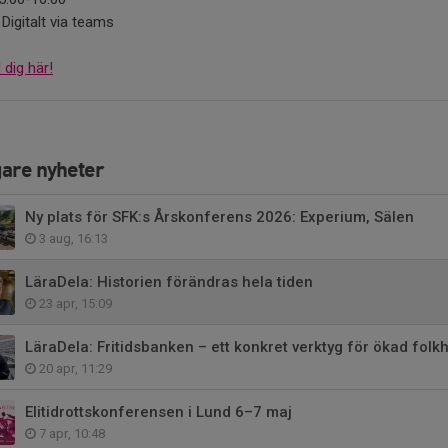
Digitalt via teams
dig här!
gare nyheter
Ny plats för SFK:s Årskonferens 2026: Experium, Sälen
3 aug, 16:13
LäraDela: Historien förändras hela tiden
23 apr, 15:09
LäraDela: Fritidsbanken – ett konkret verktyg för ökad folk
20 apr, 11:29
Elitidrottskonferensen i Lund 6–7 maj
7 apr, 10:48