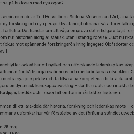
tt se på historien med nya ögon?
ta seminarium delar Ted Hesselbom, Sigtuna Museum and Art, sina ta
 ny forskning och nya perspektiv ständigt utmanar våra föreställnin
 förflutna. Det handlar om att våga ompröva det vi tidigare tagit för 
om hur historien aldrig är statisk, utan i ständig rörelse. Just nu rikta
lt fokus mot spännande forskningsrön kring Ingegerd Olofsdotter o
av I.
riet lyfter också hur ett nyfiket och utforskande ledarskap kan ska
sättningar för både organisationens och medarbetarnas utveckling.
pmuntra nya perspektiv och ta tillvara på kompetens i hela verksam
görs en dynamisk kunskapsutveckling – där fler röster och insikter bi
tt fördjupa, bredda och i vissa fall omforma vår bild av historien.
men till ett lära/dela där historia, forskning och ledarskap möts – 
lsammans utforskar hur vår förståelse av det förflutna ständigt utveck
:
28 maj
5.00-16.00