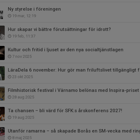
Ny styrelse i föreningen
19 mar, 12:19
Hur skapar vi bättre förutsättningar för idrott?
19 feb, 11:37
Kultur och fritid i ljuset av den nya socialtjänstlagen
7 nov 2025
LäraDela 6 november: Hur gör man friluftslivet tillgängligt f
23 okt 2025
Filmhistorisk festival i Värnamo belönas med Inspira-priset
28 aug 2025
Ta chansen – bli värd för SFK:s årskonferens 2027!
19 aug 2025
Utanför ramarna – så skapade Borås en SM-vecka med ring
8 maj 2025