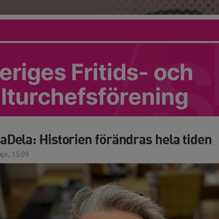
eriges Fritids- och
lturchefsförening
aDela: Historien förändras hela tiden
pr, 15:09