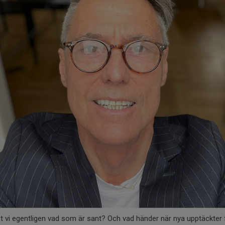
t vi egentligen vad som är sant? Och vad händer när nya upptäckter 