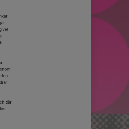
nkar
gar
givet
s
ch
pa
 Genom
heten
drar
och där
las.