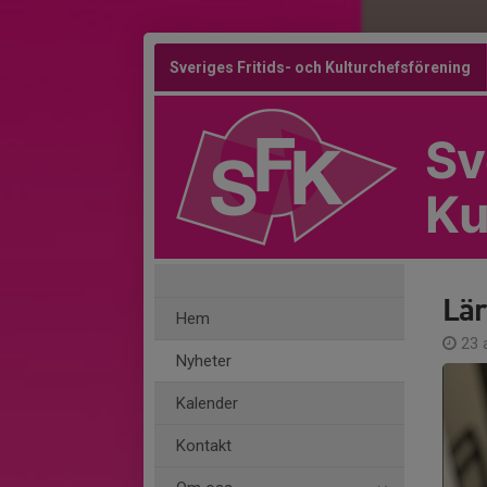
Sveriges Fritids- och Kulturchefsförening
Sv
Ku
Lär
Hem
23 a
Nyheter
Kalender
Kontakt