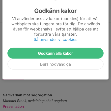
cosplayfestival
Sam Anlér, initiativtagare av NärCon.
Godkänn kakor
Presentation
Vi använder oss av kakor (cookies) för att vår
webbplats ska fungera bra för dig. De används
även för webbanalys i syfte att hjälpa oss att
En verklig motor för ungas inflytande
förbättra våra tjänster.
Adrita Ahmed och Sofie Helander, Ungdomsombud, Linköpings
Så använder vi cookies
kommun.
Presentation
Godkänn alla kakor
Bara nödvändiga
Framtidens mötesplats för bildning och demokrati
Marie Sääf, bibliotekschef.
Presentation
Samverkan mot segregation
Michael Brask, avdelningschef ungdom.
Presentation