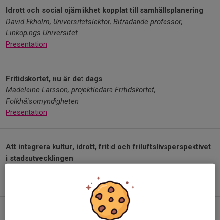
Idrott och social ojämlikhet kopplat till samhällsplanering
David Ekholm, Universitetslektor, Biträdande professor,
Linköpings Universitet
Presentation
Fritidskortet, nu är det dags
Madeleine Larsson, projektledare Fritidskortet,
Folkhälsomyndigheten
Presentation
Att integrera kultur, idrott, fritid och friluftslivsperspektivet
i stadsutvecklingen
Alisa Basic, samhällsbyggnadsdirektör
Presentation
NärCon - Hur fixar man Norra Europas största spel- och