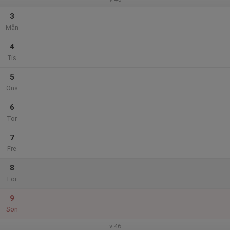
3
Mån
4
Tis
5
Ons
6
Tor
7
Fre
8
Lör
9
Sön
v.46