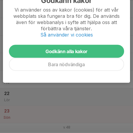
Godkänn kakor
17
Vi använder oss av kakor (cookies) för att vår
Mån
webbplats ska fungera bra för dig. De används
även för webbanalys i syfte att hjälpa oss att
18
förbättra våra tjänster.
Tis
Så använder vi cookies
19
Ons
Godkänn alla kakor
20
Bara nödvändiga
Tor
21
Fre
22
Lör
23
Sön
v.48