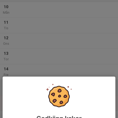
10
Mån
11
Tis
12
Ons
13
Tor
14
Fre
15
Lör
16
Sön
v.47