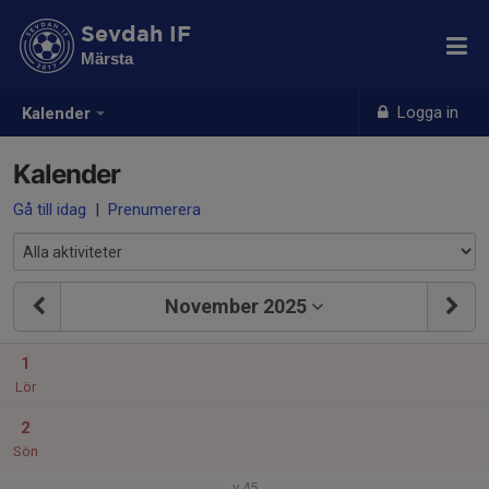
Sevdah IF
Märsta
Logga in
Kalender
Kalender
Gå till idag
|
Prenumerera
November 2025
1
Lör
2
Sön
v.45