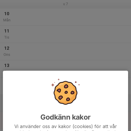
v.7
10
Mån
11
Tis
12
Ons
13
Tor
14
Fre
15
Lör
Godkänn kakor
16
Sön
Vi använder oss av kakor (cookies) för att vår