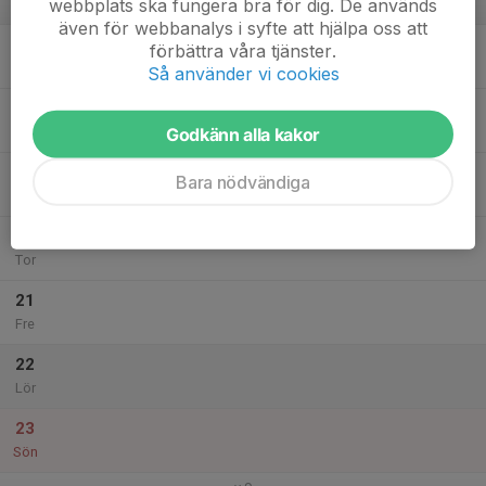
webbplats ska fungera bra för dig. De används
v.8
även för webbanalys i syfte att hjälpa oss att
17
förbättra våra tjänster.
Mån
Så använder vi cookies
18
Godkänn alla kakor
Tis
19
Bara nödvändiga
Ons
20
Tor
21
Fre
22
Lör
23
Sön