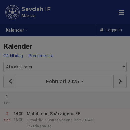
Sevdah IF
Märsta
Logga in
Kalender
Kalender
Gå till idag
|
Prenumerera
Februari 2025
1
Lör
2
14:00
Match mot Spårvägens FF
16:00
Sön
Futsal div. 1 Östra Svealand, herr 2024/25
Eriksdalshallen