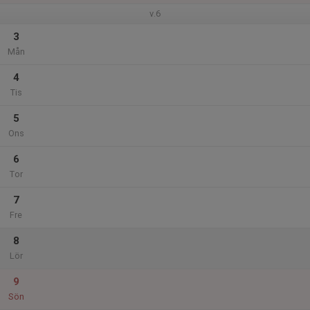
v.6
3
Mån
4
Tis
5
Ons
6
Tor
7
Fre
8
Lör
9
Sön