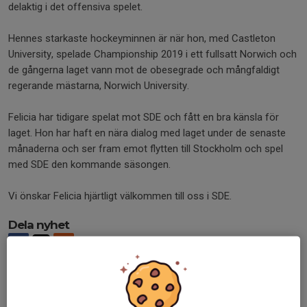
delaktig i det offensiva spelet.
Hennes starkaste hockeyminnen är när hon, med Castleton
University, spelade Championship 2019 i ett fullsatt Norwich och
de gångerna laget vann mot de obesegrade och mångfaldigt
regerande mästarna, Norwich University.
Felicia har tidigare spelat mot SDE och fått en bra känsla för
laget. Hon har haft en nära dialog med laget under de senaste
månaderna och ser fram emot flytten till Stockholm och spel
med SDE den kommande säsongen.
Vi önskar Felicia hjärtligt välkommen till oss i SDE.
Dela nyhet
Tidigare nyheter