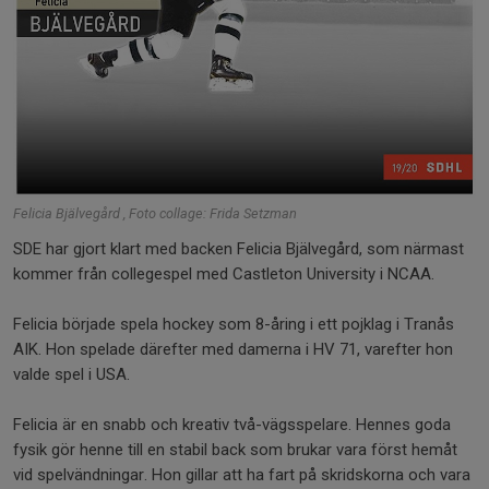
Felicia Bjälvegård , Foto collage: Frida Setzman
SDE har gjort klart med backen Felicia Bjälvegård, som närmast
kommer från collegespel med Castleton University i NCAA.
Felicia började spela hockey som 8-åring i ett pojklag i Tranås
AIK. Hon spelade därefter med damerna i HV 71, varefter hon
valde spel i USA.
Felicia är en snabb och kreativ två-vägsspelare. Hennes goda
fysik gör henne till en stabil back som brukar vara först hemåt
vid spelvändningar. Hon gillar att ha fart på skridskorna och vara