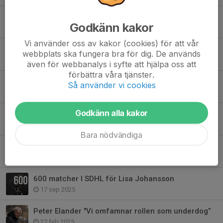
Peter Elander fortsätter säsongen 26/27
Godkänn kakor
28 mar, 15:05
Vi använder oss av kakor (cookies) för att vår
Sista två matcherna i grundserien SDHL
webbplats ska fungera bra för dig. De används
25 feb, 15:35
även för webbanalys i syfte att hjälpa oss att
förbättra våra tjänster.
Intryck från OS i Milano
Så använder vi cookies
13 feb, 11:30
Godkänn alla kakor
SDE Dam och Revive DNA i spännande samarbete
6 feb, 18:05
Bara nödvändiga
Hylla våra legendarer imorgon!
4 dec 2025
600 matcher I SDHL för Lisa Johansson
17 sep 2025
Peter Elander "Vi omfamnar rollen som underdog”
27 feb 2025