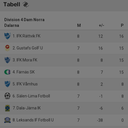
Tabell
Division 4 Dam Norra
Dalarna
M
+/-
P
1. IFK Rättvik FK
8
12
16
2. Gustafs GoIF U
7
16
15
3. IFK Mora FK
8
8
15
4. Färnäs SK
8
7
15
5. IFK Våmhus
8
2
8
6. Sälen-Lima Fotboll
7
-1
8
7. Dala-Järna IK
7
-6
6
8. Leksands IF Fotboll U
7
-38
0