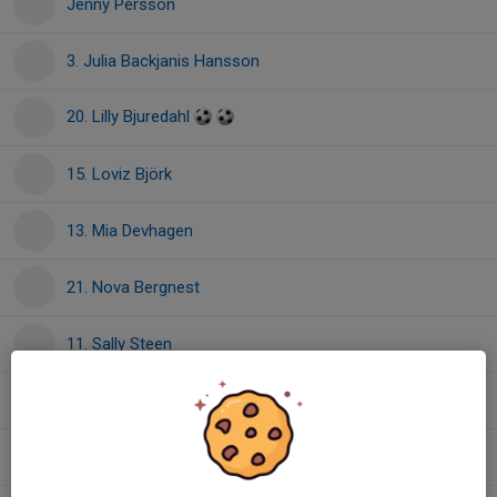
Jenny Persson
3. Julia Backjanis Hansson
20. Lilly Bjuredahl
15. Loviz Björk
13. Mia Devhagen
21. Nova Bergnest
11. Sally Steen
Sara Claesson
18. Tyra Gunnarsson