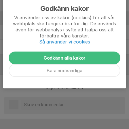
9. Åsa Marie Lundin
Godkänn kakor
Vi använder oss av kakor (cookies) för att vår
Ledare
webbplats ska fungera bra för dig. De används
även för webbanalys i syfte att hjälpa oss att
Albert Steen
Lagledare
förbättra våra tjänster.
Så använder vi cookies
Carolina Kilander
Lagledare
Godkänn alla kakor
Inför match
/
Referat
Bara nödvändiga
Inget referat skrivet