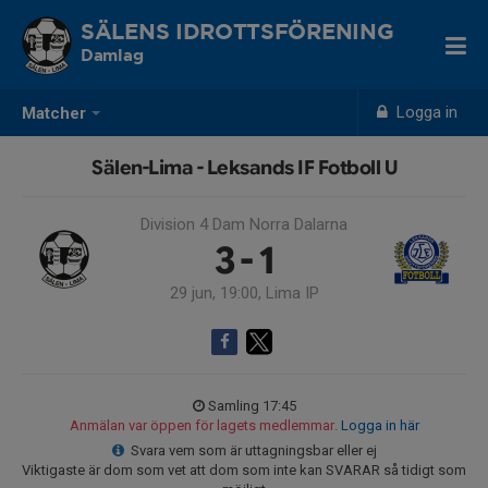
SÄLENS IDROTTSFÖRENING
Damlag
Logga in
Matcher
Sälen-Lima - Leksands IF Fotboll U
Division 4 Dam Norra Dalarna
3 - 1
29 jun, 19:00, Lima IP
Samling 17:45
Anmälan var öppen för lagets medlemmar.
Logga in här
Svara vem som är uttagningsbar eller ej
Viktigaste är dom som vet att dom som inte kan SVARAR så tidigt som