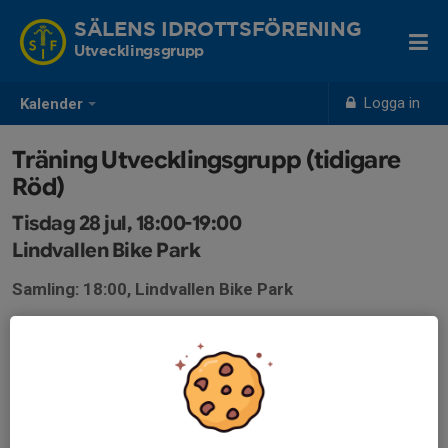
SÄLENS IDROTTSFÖRENING
Utvecklingsgrupp
Logga in
Kalender
Träning Utvecklingsgrupp (tidigare
Röd)
Tisdag 28 jul, 18:00-19:00
Lindvallen Bike Park
Samling: 18:00, Lindvallen Bike Park