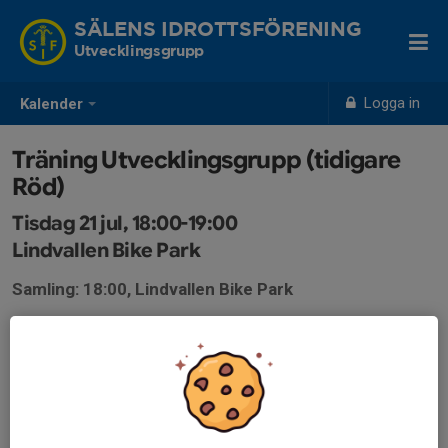
SÄLENS IDROTTSFÖRENING
Utvecklingsgrupp
Logga in
Kalender
Träning Utvecklingsgrupp (tidigare
Röd)
Tisdag 21 jul, 18:00-19:00
Lindvallen Bike Park
Samling: 18:00, Lindvallen Bike Park