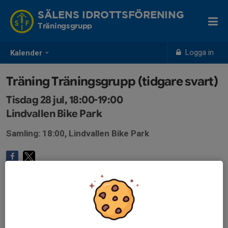
SÄLENS IDROTTSFÖRENING
Träningsgrupp
Logga in
Kalender
Träning Träningsgrupp (tidgare svart)
Tisdag 28 jul, 18:00-19:00
Lindvallen Bike Park
Samling: 18:00, Lindvallen Bike Park