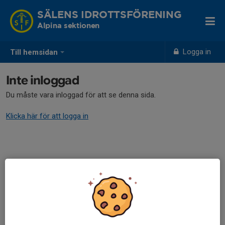
SÄLENS IDROTTSFÖRENING
Alpina sektionen
Logga in
Till hemsidan
Inte inloggad
Du måste vara inloggad för att se denna sida.
Klicka här för att logga in