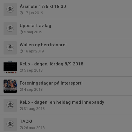
Årsmöte 17/6 kl 18.30
17 jun 2019
Uppstart av lag
5 maj 2019
Wallén ny herrtränare!
18 apr 2019
KeLo - dagen, lördag 8/9 2018
5 sep 2018
Föreningsdagar på Intersport!
4 sep 2018
KeLo - dagen, en heldag med innebandy
31 aug 2018
TACK!
26 mar 2018