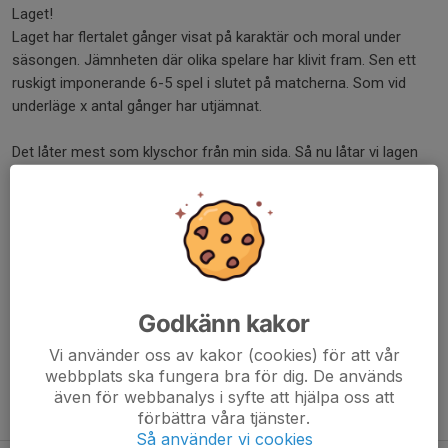
Laget!
Laget har flertalet gånger visat på karaktär och moral under
säsongen. Jämnheten där olika spelare har klivit fram. Sen ett
ruskigt imponerande 6-5 spel i slutet på matcherna. Som vid
underläge x antal gånger har utjämnat.
Det låter mest som klyschor från min sida. Så nu låtar vi lagen
göra upp. Första ronden på onsdag 19.30
Mig kommer ni höra. Er hoppas jag få bevittna på läktaren för att
ge grabbarna ett grymt stöd. Det är de värda!
/ Speakern
Dela nyhet
Godkänn kakor
Vi använder oss av kakor (cookies) för att vår
webbplats ska fungera bra för dig. De används
även för webbanalys i syfte att hjälpa oss att
Tidigare nyheter
förbättra våra tjänster.
Så använder vi cookies