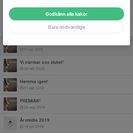
Årsmöte 19/9
19 sep 2024
Godkänn alla kakor
Årsmöte 4/9
Bara nödvändiga
11 aug 2023
Rond 1
9 mar 2020
Vi närmar oss slutet!
26 feb 2020
Hemma igen!
11 okt 2019
PREMIÄR!
26 sep 2019
Årsmöte 2019
18 jun 2019