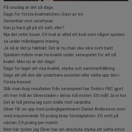
På onsdag är det så dags.
Dags för första kvalmatchen i bäst av tre.
Serieettan mot seriefyran.
Kan ju bara gå på ett sätt, eller?
Nja det vette tusan. Ett kval är alltid ett kval som någon spelare
sa under måndagens träning.
Ja så är det ju faktiskt. Det är nu man ska vara som bäst.
Sjävklart måste man ha kvalité under seriespelet för att nå
kvalet. Men nu är det dags!
Dags för laget att visa kvalité, styrka och sammanhållning.
Dags att slå den där underbara assisten eller sätta upp den i
första krysset.
Slår man ihop resultaten från seriespelet har Örebro FBC gjort
ett mer mål än Silverstaden i deras två möten. Ett mål! Ja ni hör.
Det är två jämna lag som ställs mot varandra.
Silver får se upp med poängligavinnaren Daniel Andersson som
med imponerande 55 poäng knep förstaplatsen. Ett snitt på
nästan 2,9 poäng per match.
Men här tycker jag Silver har sin absoluta styrka att sätta emot.