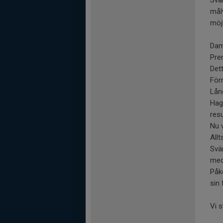
mål
möjl
Dam
Prem
Det
För
Lån
Hag
resu
Nu 
Allt
Svä
med 
Påk
sin 
Vi 