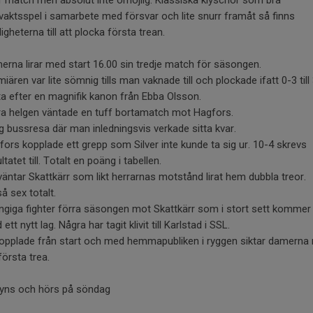
vaktsspel i samarbete med försvar och lite snurr framåt så finns
igheterna till att plocka första trean.
erna lirar med start 16.00 sin tredje match för säsongen.
iären var lite sömnig tills man vaknade till och plockade ifatt 0-3 till 
ta efter en magnifik kanon från Ebba Olsson.
ra helgen väntade en tuff bortamatch mot Hagfors.
g bussresa där man inledningsvis verkade sitta kvar.
fors kopplade ett grepp som Silver inte kunde ta sig ur. 10-4 skrevs
ltatet till. Totalt en poäng i tabellen.
väntar Skattkärr som likt herrarnas motstånd lirat hem dubbla treor.
så sex totalt.
ngiga fighter förra säsongen mot Skattkärr som i stort sett kommer
ett nytt lag. Några har tagit klivit till Karlstad i SSL.
opplade från start och med hemmapubliken i ryggen siktar damerna
första trea.
syns och hörs på söndag