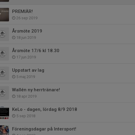
PREMIÄR!
26 sep 2019
Årsmöte 2019
18 jun 2019
Årsmöte 17/6 kl 18.30
17 jun 2019
Uppstart av lag
5 maj 2019
Wallén ny herrtränare!
18 apr 2019
KeLo - dagen, lördag 8/9 2018
5 sep 2018
Föreningsdagar på Intersport!