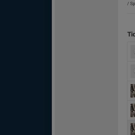
/ S
Ti