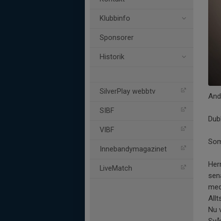
Klubbinfo
Sponsorer
Historik
SilverPlay webbtv
And
SIBF
Dub
VIBF
Som 
Innebandymagazinet
Her
LiveMatch
sen
med
Allt
Nu 
Svå