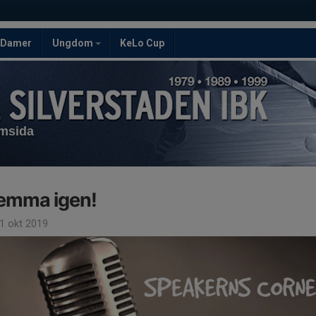
Damer
Ungdom
KeLo Cup
emsida
emma igen!
1 okt 2019