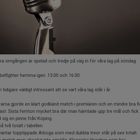
ra omgången är spelad och tredje på väg in för våra lag på söndag.
belfighter hemma igen. 13:00 och 16:00
tidigare väldigt intressant att se vart våra lag står i år.
rarna gjorde en klart godkänd match i premiären och en mindre bra fi
ast. Sista femton mycket bra där man hämtade upp tre mål och fick
 sig en pinne från Köping.
så två totalt i tabellen.
väntar topptippade Arboga som med dubbla treor står på sex totalt.
r match men absolut inte omöjlig. Klassiska klyschor som bra