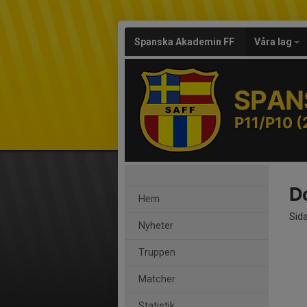
Spanska Akademin FF
Våra lag
SPAN
P11/P10 (
Do
Hem
Sid
Nyheter
Truppen
Matcher
Statistik