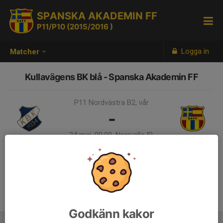
SPANSKA AKADEMIN FF
P11/P10 (2015/2016 )
Logga in
Matcher
Kullavägens BK blå - Spanska Akademin FF
P11 Nordvästra B2, vår
-
24 maj, 00:00, Norrvalla IP,
Helsingborg plan 5 7-manna
Samling 23:00
Godkänn kakor