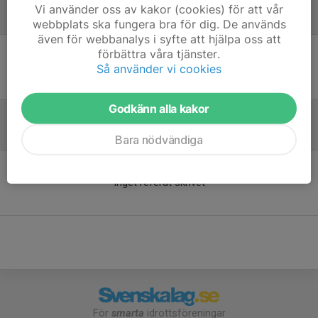
Vi använder oss av kakor (cookies) för att vår
Laguppställning
webbplats ska fungera bra för dig. De används
även för webbanalys i syfte att hjälpa oss att
förbättra våra tjänster.
Ingen uppställning ifylld
Så använder vi cookies
Godkänn alla kakor
Referat
Bara nödvändiga
Inget referat skrivet
För
smarta
idrottsföreningar