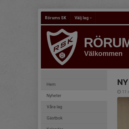
Rörums SK
Välj lag
RÖRUM
Välkommen
NY
Hem
11 
Nyheter
Våra lag
Gästbok