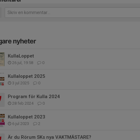
gare nyheter
KullaLoppet
26 jul, 19:58
0
Kullaloppet 2025
3 jul 2025
0
Program för Kulla 2024
28 feb 2024
0
Kullaloppet 2023
6 jul 2023
2
Är du Rörum SKs nya VAKTMÄSTARE?