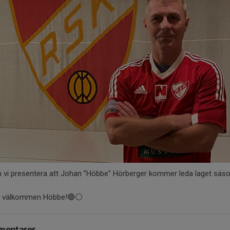
n vi presentera att Johan ”Höbbe” Hörberger kommer leda laget säs
 välkommen Höbbe!🔴⚪️
entarer