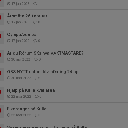
17 jan 2023
1
Årsmöte 26 februari
17 jan 2023
0
Gympa/zumba
17 jan 2023
0
Är du Rörum SKs nya VAKTMÄSTARE?
30 apr 2022
0
OBS NYTT datum lövräfsning 24 april
30 mar 2022
0
Hjälp på Kulla kvällarna
22 mar 2022
0
Fixardagar på Kulla
22 mar 2022
0
Söker personer som vill arbeta på Kulla