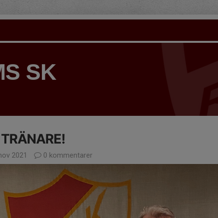
S SK
 TRÄNARE!
nov 2021
0 kommentarer