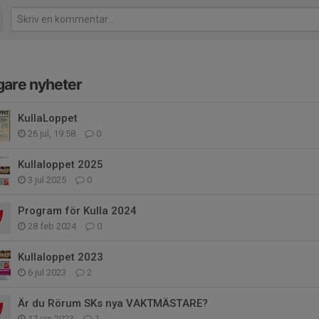
gare nyheter
KullaLoppet
26 jul, 19:58
0
Kullaloppet 2025
3 jul 2025
0
Program för Kulla 2024
28 feb 2024
0
Kullaloppet 2023
6 jul 2023
2
Är du Rörum SKs nya VAKTMÄSTARE?
17 jan 2023
1