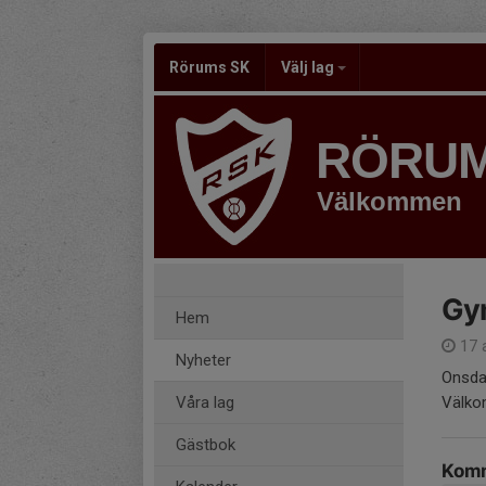
Rörums SK
Välj lag
RÖRUM
Välkommen
Gy
Hem
17 
Nyheter
Onsda
Våra lag
Välk
Gästbok
Komm