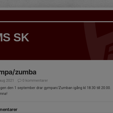
S SK
mpa/zumba
aug 2021
0 kommentarer
gen den 1 september drar gympan/Zumban igång kl 18.30 till 20.00.
omna!
entarer