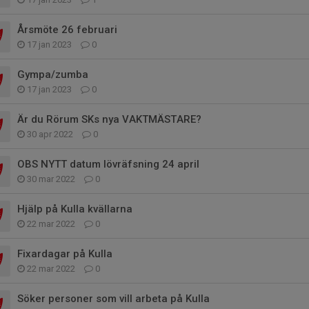
Årsmöte 26 februari
17 jan 2023
0
Gympa/zumba
17 jan 2023
0
Är du Rörum SKs nya VAKTMÄSTARE?
30 apr 2022
0
OBS NYTT datum lövräfsning 24 april
30 mar 2022
0
Hjälp på Kulla kvällarna
22 mar 2022
0
Fixardagar på Kulla
22 mar 2022
0
Söker personer som vill arbeta på Kulla