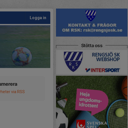
Logga in
Stötta oss
umerera
heter via RSS