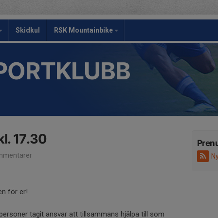
Skidkul
RSK Mountainbike
PORTKLUBB
l. 17.30
Pren
mmentarer
Ny
en för er!
personer tagit ansvar att tillsammans hjälpa till som