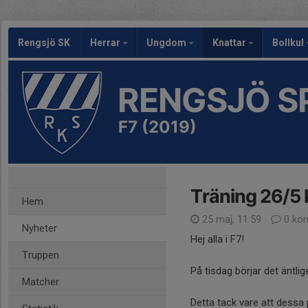
Rengsjö SK
Herrar
Ungdom
Knattar
Bollkul
RENGSJÖ S
F7 (2019)
Träning 26/5 k
Hem
25 maj, 11:59
0 ko
Nyheter
Hej alla i F7!
Truppen
På tisdag börjar det äntlig
Matcher
Detta tack vare att dessa 