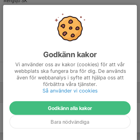
Rengsjö SK
Dela nyhet
Godkänn kakor
Tidigare nyheter
Vi använder oss av kakor (cookies) för att vår
Träning 26/5 kl. 17.30
webbplats ska fungera bra för dig. De används
25 maj, 11:59
0
även för webbanalys i syfte att hjälpa oss att
förbättra våra tjänster.
Möte 20 maj
Så använder vi cookies
12 maj, 10:25
0
Godkänn alla kakor
Bara nödvändiga