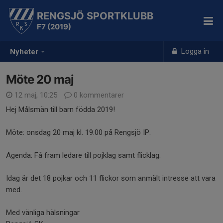
RENGSJÖ SPORTKLUBB
F7 (2019)
Logga in
Nyheter
Möte 20 maj
12 maj, 10:25
0 kommentarer
Hej Målsmän till barn födda 2019!
Möte: onsdag 20 maj kl. 19.00 på Rengsjö IP.
Agenda: Få fram ledare till pojklag samt flicklag.
Idag är det 18 pojkar och 11 flickor som anmält intresse att vara
med.
Med vänliga hälsningar