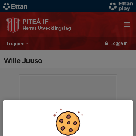
PITEÅ IF
Herrar Utvecklingslag
Logga in
Truppen
Wille Juuso