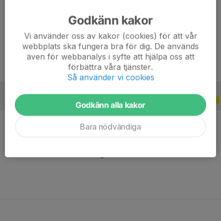
Godkänn kakor
Position
-
Ålder
19 år
Vi använder oss av kakor (cookies) för att vår
webbplats ska fungera bra för dig. De används
även för webbanalys i syfte att hjälpa oss att
förbättra våra tjänster.
Så använder vi cookies
ALLA SERIER
2025
Godkänn alla kakor
Bara nödvändiga
Ingen statistik finns för detta år