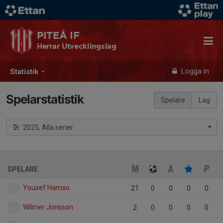
PITEÅ IF
Herrar Utvecklingslag
Logga in
Statistik
Spelarstatistik
Spelare
Lag
2025, Alla serier
SPELARE
Yousef Hamso
21
0
0
0
0
Wilmer Jonsson
2
0
0
0
0