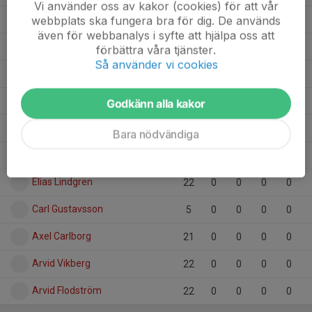
Vi använder oss av kakor (cookies) för att vår
Jonah Jele
webbplats ska fungera bra för dig. De används
22
0
0
0
0
även för webbanalys i syfte att hjälpa oss att
Joakim Noren
3
0
0
0
0
förbättra våra tjänster.
Så använder vi cookies
Idi Imoni
22
0
0
0
0
Harry Sandmark
22
0
0
0
0
Godkänn alla kakor
Hamze Mohamed
1
0
0
0
0
Bara nödvändiga
Ezri Werede
21
0
0
0
0
Elias Lindgren
22
0
0
0
0
Carl Gustavsson
5
0
0
0
0
Axel Carlborg
21
0
0
0
0
Arvid Vikberg
22
0
0
0
0
Arvid Flodström
22
0
0
0
0