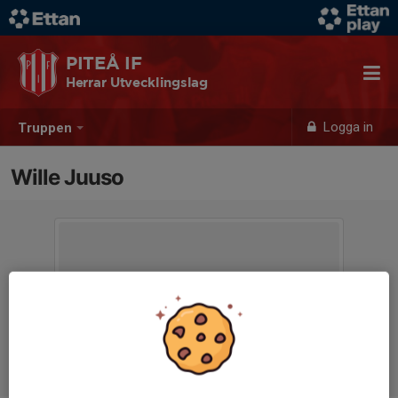
PITEÅ IF
Herrar Utvecklingslag
Logga in
Truppen
Wille Juuso