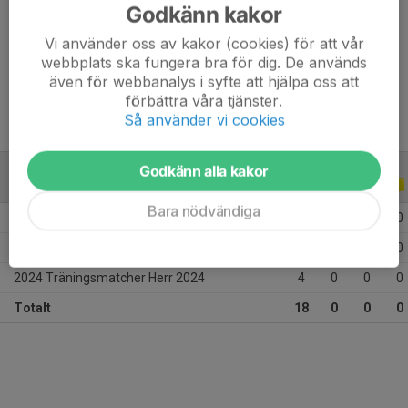
Godkänn kakor
Position
-
Vi använder oss av kakor (cookies) för att vår
webbplats ska fungera bra för dig. De används
Ålder
19 år
även för webbanalys i syfte att hjälpa oss att
förbättra våra tjänster.
Så använder vi cookies
Godkänn alla kakor
A-LAGSSERIER
2024
Bara nödvändiga
2024 Div.4 Södra Herrar
13
0
0
0
2024 Träningsmatcher 2024
1
0
0
0
2024 Träningsmatcher Herr 2024
4
0
0
0
Totalt
18
0
0
0