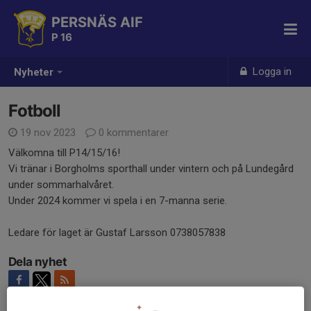
PERSNÄS AIF
P 16
Logga in
Nyheter
Fotboll
19 nov 2023
0 kommentarer
Välkomna till P14/15/16!
Vi tränar i Borgholms sporthall under vintern och på Lundegård
under sommarhalvåret.
Under 2024 kommer vi spela i en 7-manna serie.
Ledare för laget är Gustaf Larsson 0738057838
Dela nyhet