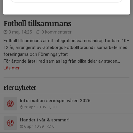
Läs mer
Fotboll tillsammans
3 maj, 14:25
0 kommentarer
Fotboll tillsammans är ett integrationssammandrag för barn 10–
12 år, arrangerat av Göteborgs Fotbollförbund i samarbete med
föreningarna och Föreningslyftet.
För åttonde året i rad samlas lag från olika delar av staden...
Läs mer
Fler nyheter
Information seriespel våren 2026
26 apr, 10:05
0
Händer i vår & sommar!
6 apr, 10:39
0