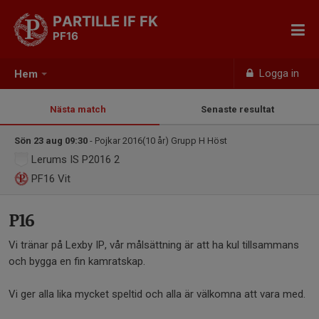
PARTILLE IF FK
PF16
Logga in
Hem
Nästa match
Senaste resultat
Sön 23 aug 09:30
- Pojkar 2016(10 år) Grupp H Höst
Lerums IS P2016 2
PF16
Vit
P16
Vi tränar på Lexby IP, vår målsättning är att ha kul tillsammans
och bygga en fin kamratskap.
Vi ger alla lika mycket speltid och alla är välkomna att vara med.