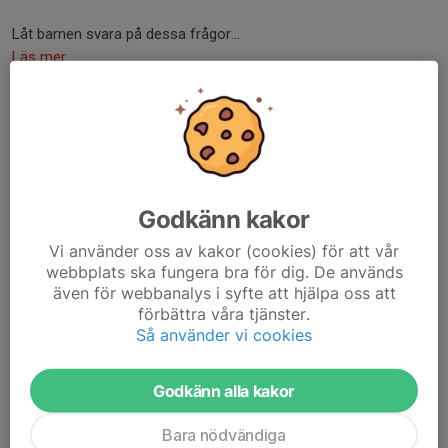
Låt barnen svara på dessa frågor...
Läs mer
Fotografering 12/5
6 maj, 18:39
0 kommentarer
Hej,
Godkänn kakor
Tisdagen den 12/5 är det dags för årets fotografering.
Vi använder oss av kakor (cookies) för att vår
webbplats ska fungera bra för dig. De används
Tid: 17:00
även för webbanalys i syfte att hjälpa oss att
Plats: Lexby IP
förbättra våra tjänster.
Samling: 16:45 vid klubbstugan
Så använder vi cookies
Matchställ med matchtröja, vita shorts och röda strumpor ska
Godkänn alla kakor
vara på.
Bara nödvändiga
Det är viktigt att vi alla kommer i tid....