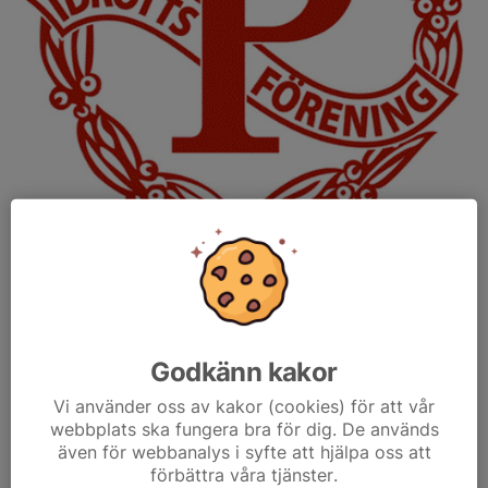
Det blev vinst borta mot IF Väster i årets första träningsmatch.
Ett kortare referat finns här:
IF Väster (D3H) - Partille IF FK
Godkänn kakor
Vi använder oss av kakor (cookies) för att vår
// Kim
webbplats ska fungera bra för dig. De används
Läs mer
även för webbanalys i syfte att hjälpa oss att
förbättra våra tjänster.