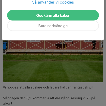
Så använder vi cookies
Uppstartsmöte 6/1
28 dec 2024
0 kommentarer
Godkänn alla kakor
Bara nödvändiga
Vi hoppas att alla spelare och ledare haft en fantastisk jul!
Måndagen den 6/1 kommer vi att dra igång säsong 2025 på
allvar!