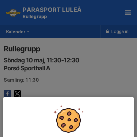
PARASPORT LULEÅ
Rullegrupp
Logga in
Kalender
Rullegrupp
Söndag 10 maj, 11:30-12:30
Porsö Sporthall A
Samling: 11:30