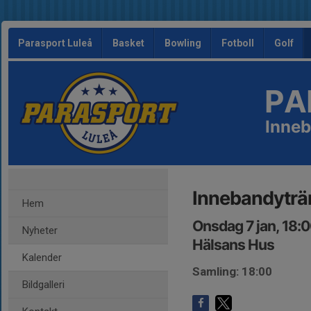
Parasport Luleå
Basket
Bowling
Fotboll
Golf
PA
Inne
Innebandyträ
Hem
Onsdag 7 jan, 18:
Nyheter
Hälsans Hus
Kalender
Samling: 18:00
Bildgalleri