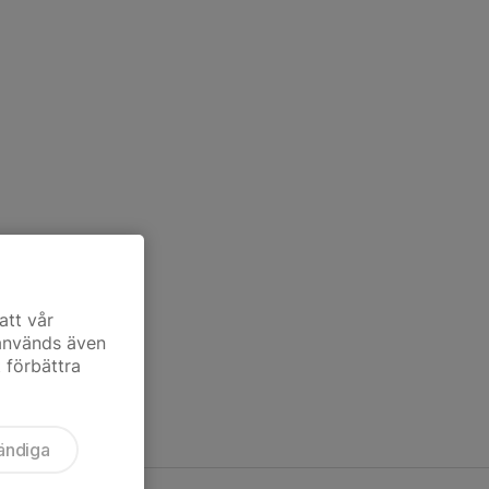
att vår
 används även
t förbättra
ändiga