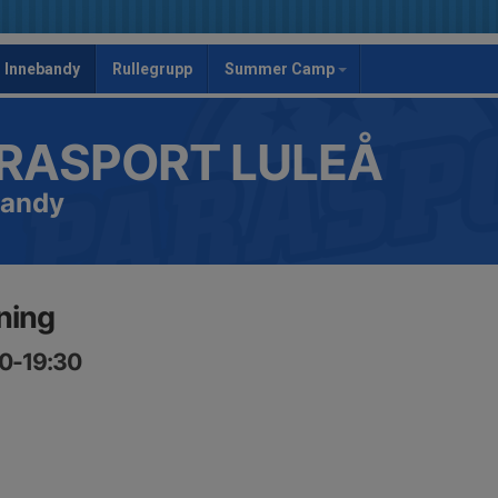
Innebandy
Rullegrupp
Summer Camp
RASPORT LULEÅ
bandy
ning
00-19:30