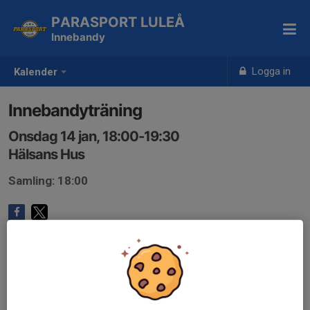
PARASPORT LULEÅ
Innebandy
Logga in
Kalender
Innebandyträning
Onsdag 14 jan, 18:00-19:30
Hälsans Hus
Samling: 18:00