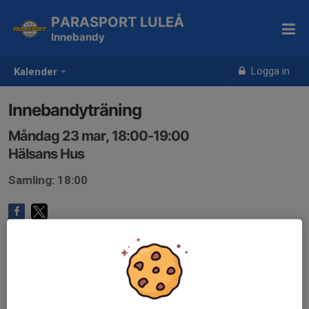
PARASPORT LULEÅ
Innebandy
Logga in
Kalender
Innebandyträning
Måndag 23 mar, 18:00-19:00
Hälsans Hus
Samling: 18:00