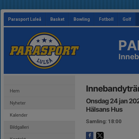
Parasport Luleå
Basket
Bowling
Fotboll
Golf
PA
Inne
Innebandyträ
Hem
Onsdag 24 jan 20
Nyheter
Hälsans Hus
Kalender
Samling: 18:00
Bildgalleri