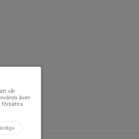
att vår
 används även
t förbättra
ändiga