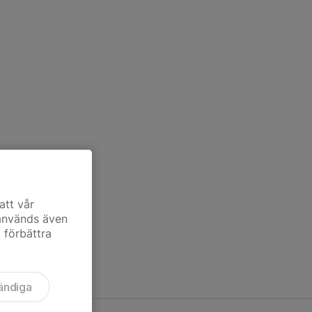
att vår
 används även
t förbättra
ändiga