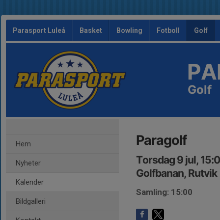
Parasport Luleå
Basket
Bowling
Fotboll
Golf
PA
Golf
Paragolf
Hem
Torsdag 9 jul, 15:
Nyheter
Golfbanan, Rutvik
Kalender
Samling: 15:00
Bildgalleri