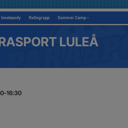
Innebandy
Rullegrupp
Summer Camp
RASPORT LULEÅ
00-16:30