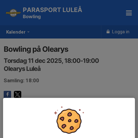
PARASPORT LULEÅ
Bowling
Logga in
Kalender
Bowling på Olearys
Torsdag 11 dec 2025, 18:00-19:00
Olearys Luleå
Samling: 18:00