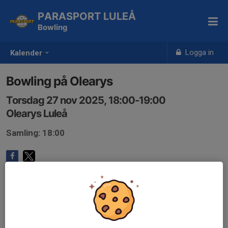
PARASPORT LULEÅ
Bowling
Logga in
Kalender
Bowling på Olearys
Torsdag 27 nov 2025, 18:00-19:00
Olearys Luleå
Samling: 18:00