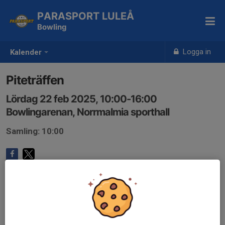
PARASPORT LULEÅ
Bowling
Logga in
Kalender
Piteträffen
Lördag 22 feb 2025, 10:00-16:00
Bowlingarenan, Norrmalmia sporthall
Samling: 10:00