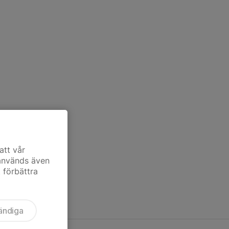
att vår
 används även
t förbättra
ändiga