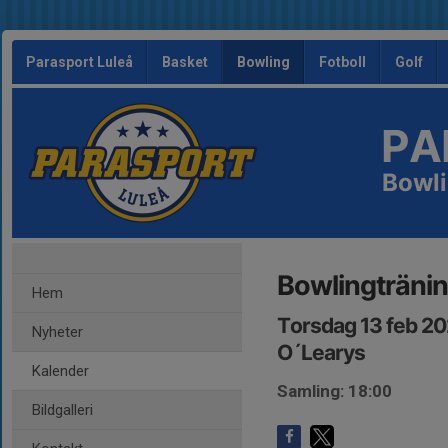
Parasport Luleå
Basket
Bowling
Fotboll
Golf
PA
Bowl
Bowlingträni
Hem
Torsdag 13 feb 20
Nyheter
O´Learys
Kalender
Samling: 18:00
Bildgalleri