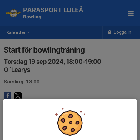
PARASPORT LULEÅ
Bowling
Logga in
Kalender
Start för bowlingträning
Torsdag 19 sep 2024, 18:00-19:00
O´Learys
Samling: 18:00