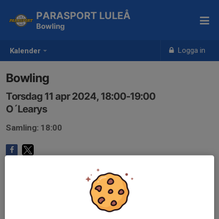
PARASPORT LULEÅ
Bowling
Logga in
Kalender
Bowling
Torsdag 11 apr 2024, 18:00-19:00
O´Learys
Samling: 18:00