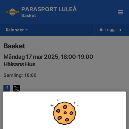
PARASPORT LULEÅ
Basket
Logga in
Kalender
Basket
Måndag 17 mar 2025, 18:00-19:00
Hälsans Hus
Samling: 18:00